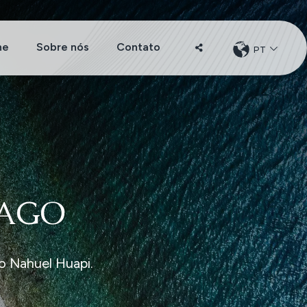
he
Sobre nós
Contato
PT
CHANGER
DE
LANGUE
LAGO
o Nahuel Huapi.