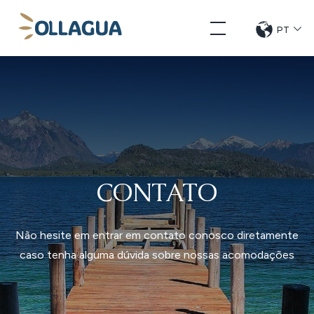
Pular
Ollagua
para
PT
CHANG
DE
o
LANGUE
conteúdo
CONTATO
Não hesite em entrar em contato conosco diretamente
caso tenha alguma dúvida sobre nossas acomodações