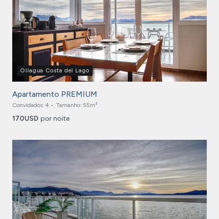
Ollagua Costa del Lago
Apartamento PREMIUM
Convidados:
4
Tamanho:
55m²
170
USD
por noite