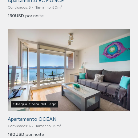
Apartamento ROMANCE
Convidados:
5
Tamanho:
50m²
130
USD
por noite
Ollagua Costa del Lago
Apartamento OCÉAN
Convidados:
6
Tamanho:
75m²
190
USD
por noite