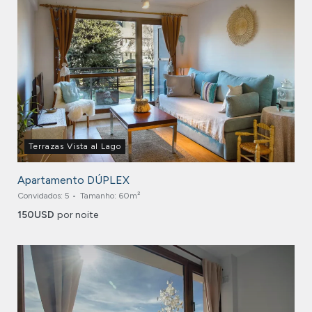
Terrazas Vista al Lago
Apartamento DÚPLEX
Convidados:
5
Tamanho:
60m²
150
USD
por noite