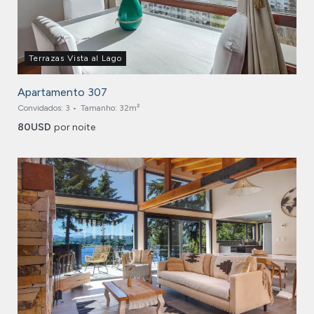
Terrazas Vista al Lago
Apartamento 307
Convidados:
3
Tamanho:
32m²
80
USD
por noite