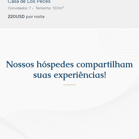
Casa de Los Peces
Convidados:
7
Tamanho:
120m²
220
USD
por noite
Nossos hóspedes compartilham
suas experiências!