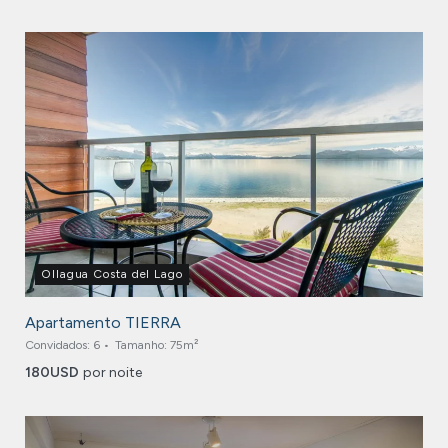
Ollagua Costa del Lago
Apartamento TIERRA
Convidados:
6
Tamanho:
75m²
180
USD
por noite