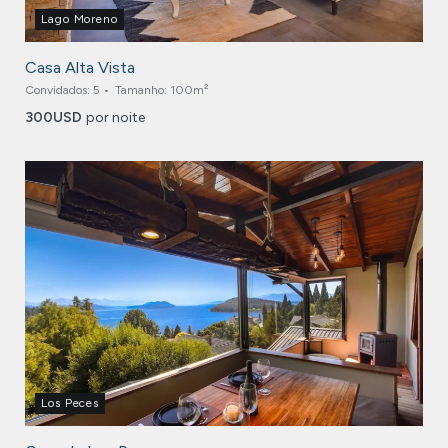
Lago Moreno
Casa Alta Vista
Convidados:
5
Tamanho:
100m²
300
USD
por noite
Los Peces