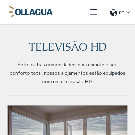
Pular
Ollagua
para
PT
CHANG
DE
o
LANGUE
conteúdo
TELEVISÃO HD
Entre outras comodidades, para garantir o seu
conforto total, nossos alojamentos estão equipados
com uma Televisão HD.