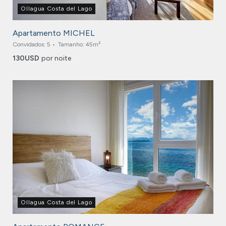
Ollagua Costa del Lago
Apartamento MICHEL
Convidados:
5
Tamanho:
45m²
130
USD
por noite
Ollagua Costa del Lago