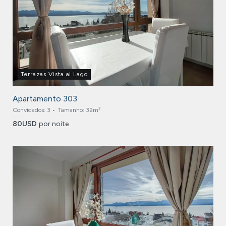
Terrazas Vista al Lago
Apartamento 303
Convidados:
3
Tamanho:
32m²
80
USD
por noite