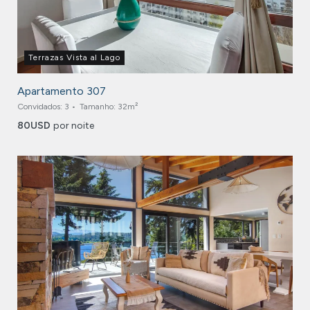
Terrazas Vista al Lago
Apartamento 307
Convidados:
3
Tamanho:
32m²
80
USD
por noite