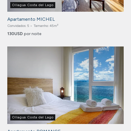
Ollagua Costa del Lago
Apartamento MICHEL
Convidados:
5
Tamanho:
45m²
130
USD
por noite
Ollagua Costa del Lago