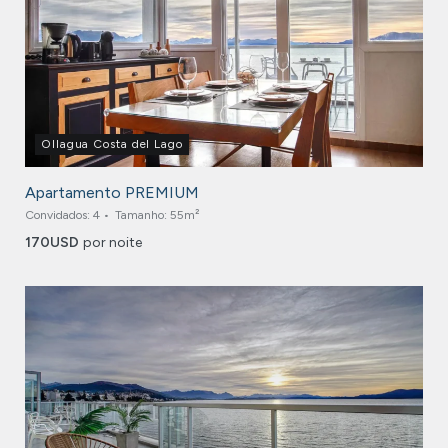
Ollagua Costa del Lago
Apartamento PREMIUM
Convidados:
4
Tamanho:
55m²
170
USD
por noite