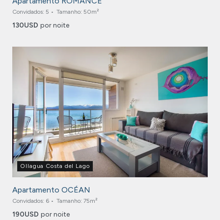
Apartamento ROMANCE
Convidados:
5
Tamanho:
50m²
130
USD
por noite
Ollagua Costa del Lago
Apartamento OCÉAN
Convidados:
6
Tamanho:
75m²
190
USD
por noite