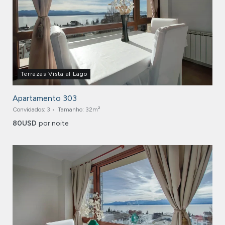
Terrazas Vista al Lago
Apartamento 303
Convidados:
3
Tamanho:
32m²
80
USD
por noite