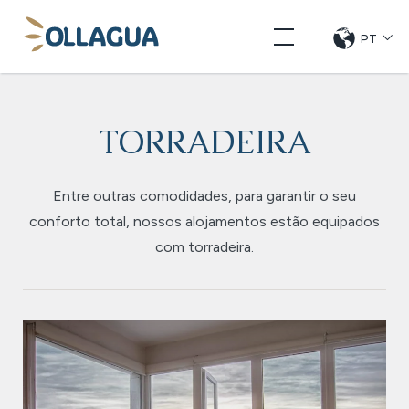
Pular
Ollagua
para
PT
CHANG
DE
o
LANGUE
conteúdo
TORRADEIRA
Entre outras comodidades, para garantir o seu
conforto total, nossos alojamentos estão equipados
com torradeira.