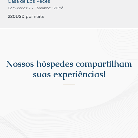
Casa de Los Peces
Convidados:
7
Tamanho:
120m²
220
USD
por noite
Nossos hóspedes compartilham
suas experiências!