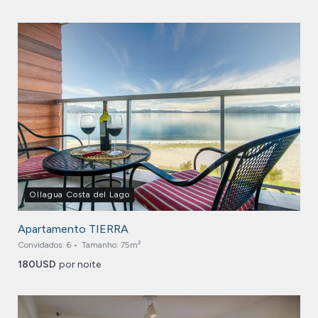
Ollagua Costa del Lago
Apartamento TIERRA
Convidados:
6
Tamanho:
75m²
180
USD
por noite