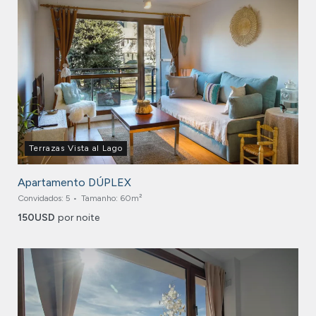
Terrazas Vista al Lago
Apartamento DÚPLEX
Convidados:
5
Tamanho:
60m²
150
USD
por noite