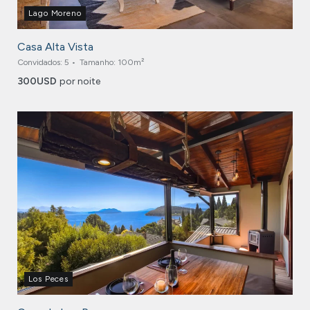
Lago Moreno
Casa Alta Vista
Convidados:
5
Tamanho:
100m²
300
USD
por noite
Los Peces