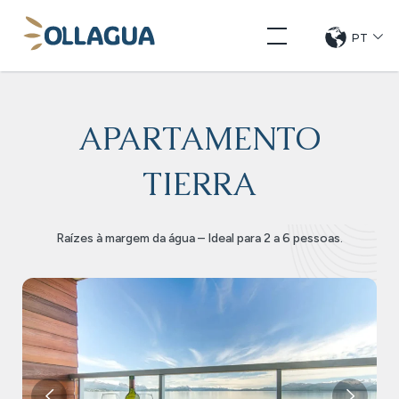
Pular
Ollagua
para
PT
CHANG
DE
o
LANGUE
conteúdo
APARTAMENTO
TIERRA
Raízes à margem da água – Ideal para 2 a 6 pessoas.