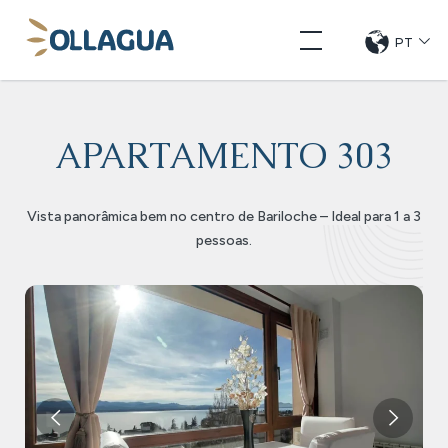
Pular
Ollagua
para
PT
CHANG
DE
o
LANGUE
conteúdo
APARTAMENTO 303
Vista panorâmica bem no centro de Bariloche – Ideal para 1 a 3
pessoas.