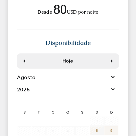
80
Desde
USD
por noite
Disponibilidade
Hoje
Anterior
Próximo
S
T
Q
Q
S
S
D
1
2
8
9
3
4
5
6
7